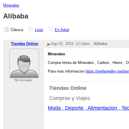
Minerales
Alibaba
Clásica
Lista
En Árbol
Tiendas Online
Ago 01, 2024; 12:14pm
Alibaba
Minerales
Compra-Venta de Minerales , Carbon , Hierro , Or
Para mas informacion
https://preferredby.me/ti
56 mensajes
Tiendas Online
Compras y Viajes
Moda , Deporte , Alimentacion , Tec