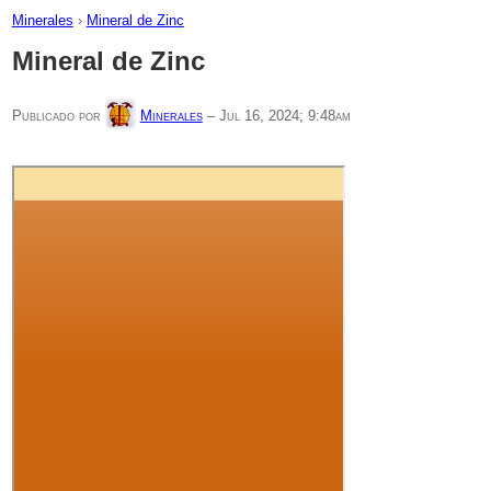
Minerales
›
Mineral de Zinc
Mineral de Zinc
Publicado por
Minerales
–
Jul 16, 2024; 9:48am