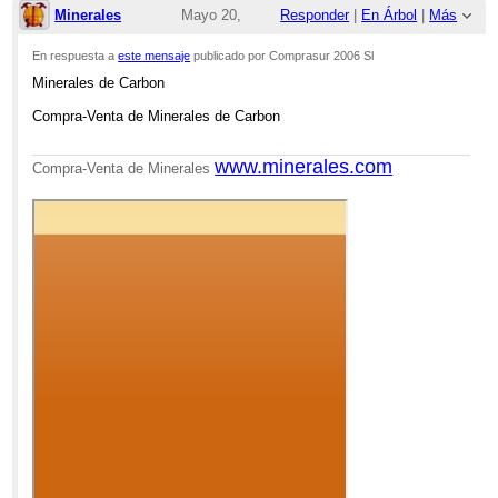
Minerales
Mayo 20,
Responder
|
En Árbol
|
Más
2026;
En respuesta a
este mensaje
publicado por Comprasur 2006 Sl
Minerales de Carbon
10:08am
Compra-Venta de Minerales de Carbon
Re: Minerales de Carbon
www.minerales.com
Compra-Venta de Minerales