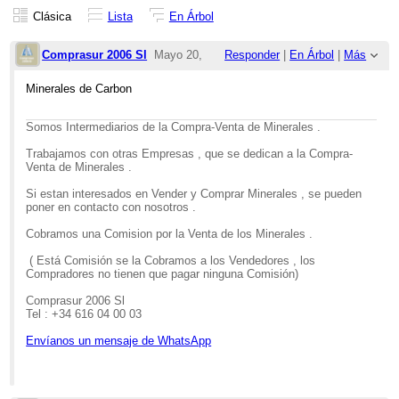
Clásica
Lista
En Árbol
Comprasur 2006 Sl
Mayo 20,
Responder
|
En Árbol
|
Más
2026;
Minerales de Carbon
10:08am
Somos Intermediarios de la Compra-Venta de Minerales .
Re: Minerales de Carbon
Trabajamos con otras Empresas , que se dedican a la Compra-
Venta de Minerales .
Si estan interesados en Vender y Comprar Minerales , se pueden
poner en contacto con nosotros .
Cobramos una Comision por la Venta de los Minerales .
( Está Comisión se la Cobramos a los Vendedores , los
Compradores no tienen que pagar ninguna Comisión)
Comprasur 2006 Sl
Tel : +34 616 04 00 03
Envíanos un mensaje de WhatsApp