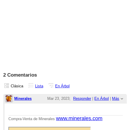
2 Comentarios
Clásica
Lista
En Árbol
Minerales
Mar 23, 2023;
Responder
|
En Árbol
|
Más
12:14pm
Re: Pagina de Facebook
www.minerales.com
Compra-Venta de Minerales