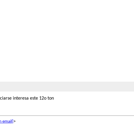
iarse interesa este 12o ton
n email]
>