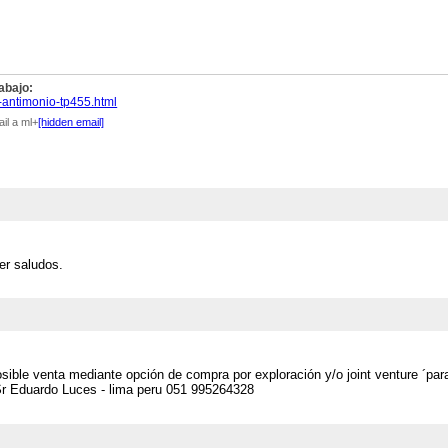
abajo:
antimonio-tp455.html
il a ml+
[hidden email]
er saludos.
sible venta mediante opción de compra por exploración y/o joint venture ´par
 Sr Eduardo Luces - lima peru 051 995264328