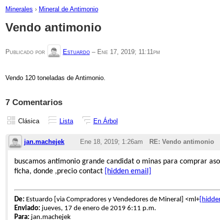
Minerales
›
Mineral de Antimonio
Vendo antimonio
Publicado por
Estuardo
–
Ene 17, 2019; 11:11pm
Vendo 120 toneladas de Antimonio.
7 Comentarios
Clásica
Lista
En Árbol
jan.machejek
Ene 18, 2019; 1:26am
RE: Vendo antimonio
buscamos antimonio grande candidat o minas para comprar asoc
ficha, donde ,precio contact
[hidden email]
De:
Estuardo [via Compradores y Vendedores de Mineral] <ml+
[hidde
Enviado:
jueves, 17 de enero de 2019 6:11 p.m.
Para:
jan.machejek