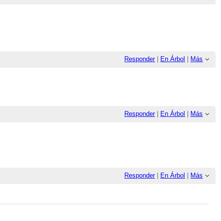
Responder
|
En Árbol
|
Más
Responder
|
En Árbol
|
Más
Responder
|
En Árbol
|
Más