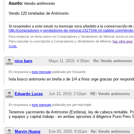
Asunto:
Vendo antimonio
Vendo 120 toneladas de Antimonio.
Si respondes a este email, tu mensaje sera añadido a la conversación de 
http://compradores-y-vendedores-de-mineral.2327548.n4.nabble.com/Vendo-
Para empezar un tema nuevo en Compradores y Vendedores de Mineral, envía un ema
Para cancelar tu suscripción a Compradores y Vendedores de Mineral,
haz click aquí
.
NAML
nico baro
Mayo 11, 2019; 4:30am
Re: Vendo antimonio
En respuesta a
este mensaje
publicado por Estuardo
hola busco antimonio en breña o de 1/4 a finos urge gracias por respond
Eduardo Luces
Jun 13, 2019; 2:52am
RE: Vendo antimonio
En respuesta a
este mensaje
publicado por jan.machejek
Tenemos yacimiento de Antimonio (Estibina), ley de cabeza rentable, Po
y equipos y capital trabajo - en ambas opciones d diligence Puno Peru
Marvin Huang
Ene 03, 2020; 9:02am
Re: Vendo antimonio