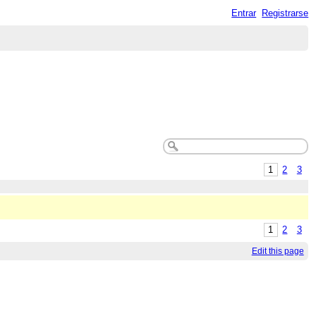
Entrar
Registrarse
1
2
3
1
2
3
Edit this page